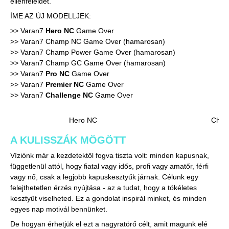
ellenfeleidet.
ÍME AZ ÚJ MODELLJEK:
>> Varan7
Hero NC
Game Over
>> Varan7 Champ NC Game Over (hamarosan)
>> Varan7 Champ Power Game Over (hamarosan)
>> Varan7 Champ GC Game Over (hamarosan)
>> Varan7
Pro NC
Game Over
>> Varan7
Premier NC
Game Over
>> Varan7
Challenge NC
Game Over
Hero NC
Cha
A KULISSZÁK MÖGÖTT
Víziónk már a kezdetektől fogva tiszta volt: minden kapusnak,
függetlenül attól, hogy fiatal vagy idős, profi vagy amatőr, férfi
vagy nő, csak a legjobb kapuskesztyűk járnak. Célunk egy
felejthetetlen érzés nyújtása - az a tudat, hogy a tökéletes
kesztyűt viselheted. Ez a gondolat inspirál minket, és minden
egyes nap motivál bennünket.
De hogyan érhetjük el ezt a nagyratörő célt, amit magunk elé