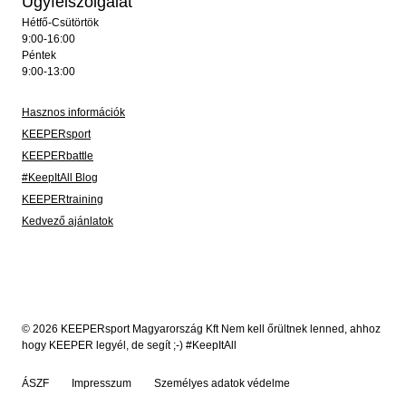
Ügyfélszolgálat
Hétfő-Csütörtök
9:00-16:00
Péntek
9:00-13:00
Hasznos információk
KEEPERsport
KEEPERbattle
#KeepItAll Blog
KEEPERtraining
Kedvező ajánlatok
© 2026 KEEPERsport Magyarország Kft Nem kell őrültnek lenned, ahhoz
hogy KEEPER legyél, de segít ;-) #KeepItAll
ÁSZF
Impresszum
Személyes adatok védelme