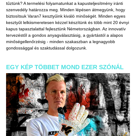
tűztünk? A termelési folyamatunkat a kapusteljesítmény iránti
szenvedély határozza meg. Minden lépésen átmegyünk, hogy
biztosítsuk Varan7 kesztyűink kiváló minőségét. Minden egyes
kesztyűt lelkiismeretesen kézzel készítünk és több mint 20 évnyi
kapus tapasztalattal fejlesztünk Németországban. Az innovatív
tervezéstől a gondos anyagválasztásig, a gyártástól a alapos
minőségellenőrzésig - minden szakaszban a legnagyobb
gondossággal és szaktudással dolgozunk.
EGY KÉP TÖBBET MOND EZER SZÓNÁL