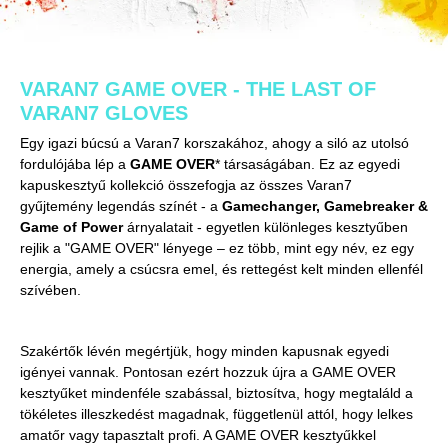
VARAN7 GAME OVER - THE LAST OF
VARAN7 GLOVES
Egy igazi búcsú a Varan7 korszakához, ahogy a siló az utolsó
fordulójába lép a
GAME OVER
* társaságában. Ez az egyedi
kapuskesztyű kollekció összefogja az összes Varan7
gyűjtemény legendás színét - a
Gamechanger
,
Gamebreaker
&
Game of Power
árnyalatait - egyetlen különleges kesztyűben
rejlik a "GAME OVER" lényege – ez több, mint egy név, ez egy
energia, amely a csúcsra emel, és rettegést kelt minden ellenfél
szívében.
Szakértők lévén megértjük, hogy minden kapusnak egyedi
igényei vannak. Pontosan ezért hozzuk újra a GAME OVER
kesztyűket mindenféle szabással, biztosítva, hogy megtaláld a
tökéletes illeszkedést magadnak, függetlenül attól, hogy lelkes
amatőr vagy tapasztalt profi. A GAME OVER kesztyűkkel