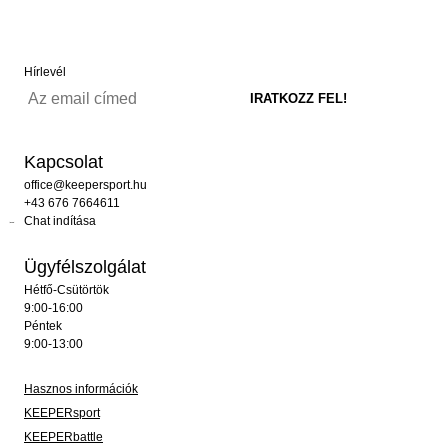
Hírlevél
Kapcsolat
office@keepersport.hu
+43 676 7664611
Chat indítása
Ügyfélszolgálat
Hétfő-Csütörtök
9:00-16:00
Péntek
9:00-13:00
Hasznos információk
KEEPERsport
KEEPERbattle