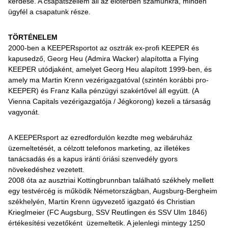
kérdése. A csapatszellem áll az előtérben számunkra, minden
ügyfél a csapatunk része.
TÖRTÉNELEM
2000-ben a KEEPERsportot az osztrák ex-profi KEEPER és
kapusedző, Georg Heu (Admira Wacker) alapította a Flying
KEEPER utódjaként, amelyet Georg Heu alapított 1999-ben, és
amely ma Martin Krenn vezérigazgatóval (szintén korábbi pro-
KEEPER) és Franz Kalla pénzügyi szakértővel áll együtt. (A
Vienna Capitals vezérigazgatója / Jégkorong) kezeli a társaság
vagyonát.
A KEEPERsport az ezredfordulón kezdte meg webáruház
üzemeltetését, a célzott telefonos marketing, az illetékes
tanácsadás és a kapus iránti óriási szenvedély gyors
növekedéshez vezetett.
2008 óta az ausztriai Kottingbrunnban található székhely mellett
egy testvércég is működik Németországban, Augsburg-Bergheim
székhelyén, Martin Krenn ügyvezető igazgató és Christian
Krieglmeier (FC Augsburg, SSV Reutlingen és SSV Ulm 1846)
értékesítési vezetőként üzemeltetik. A jelenlegi mintegy 1250