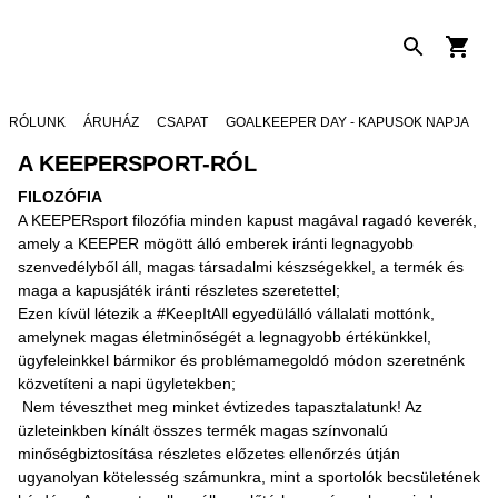
RÓLUNK
ÁRUHÁZ
CSAPAT
GOALKEEPER DAY - KAPUSOK NAPJA
A KEEPERSPORT-RÓL
FILOZÓFIA
A KEEPERsport filozófia minden kapust magával ragadó keverék,
amely a KEEPER mögött álló emberek iránti legnagyobb
szenvedélyből áll, magas társadalmi készségekkel, a termék és
maga a kapusjáték iránti részletes szeretettel;
Ezen kívül létezik a #KeepItAll egyedülálló vállalati mottónk,
amelynek magas életminőségét a legnagyobb értékünkkel,
ügyfeleinkkel bármikor és problémamegoldó módon szeretnénk
közvetíteni a napi ügyletekben;
Nem téveszthet meg minket évtizedes tapasztalatunk! Az
üzleteinkben kínált összes termék magas színvonalú
minőségbiztosítása részletes előzetes ellenőrzés útján
ugyanolyan kötelesség számunkra, mint a sportolók becsületének