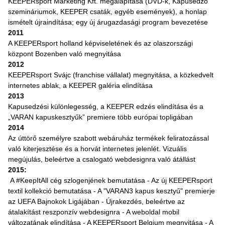
KEEPERsport Marketing Kft. megalapítása (DVD-k, Kapusedző
szemináriumok, KEEPER csaták, egyéb események), a honlap
ismételt újraindítása; egy új árugazdasági program bevezetése
2011
A KEEPERsport holland képviseletének és az olaszországi
központ Bozenben való megnyitása
2012
KEEPERsport Svájc (franchise vállalat) megnyitása, a közkedvelt
internetes ablak, a KEEPER galéria elindítása
2013
Kapusedzési különlegesség, a KEEPER edzés elindítása és a
„VARAN kapuskesztyűk” premiere több európai topligában
2014
Az úttörő személyre szabott webáruház termékek feliratozással
való kiterjesztése és a horvát internetes jelenlét. Vizuális
megújulás, beleértve a csalogató webdesignra való átállást
2015:
A #KeepItAll cég szlogenjének bemutatása - Az új KEEPERsport
textil kollekció bemutatása - A "VARAN3 kapus kesztyű" premierje
az UEFA Bajnokok Ligájában - Újrakezdés, beleértve az
átalakítást reszponzív webdesignra - A weboldal mobil
változatának elindítása - A KEEPERsport Belgium megnyitása - A