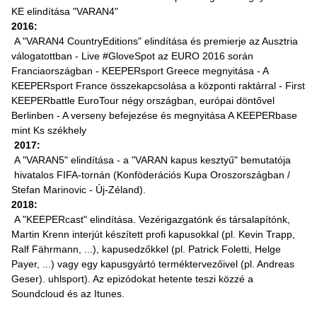
KE elindítása "VARAN4"
2016:
A "VARAN4 CountryEditions" elindítása és premierje az Ausztria
válogatottban - Live #GloveSpot az EURO 2016 során
Franciaországban - KEEPERsport Greece megnyitása - A
KEEPERsport France összekapcsolása a központi raktárral - First
KEEPERbattle EuroTour négy országban, európai döntővel
Berlinben - A verseny befejezése és megnyitása A KEEPERbase
mint Ks székhely
2017:
A "VARAN5" elindítása - a "VARAN kapus kesztyű" bemutatója
hivatalos FIFA-tornán (Konföderációs Kupa Oroszországban /
Stefan Marinovic - Új-Zéland).
2018:
A "KEEPERcast" elindítása. Vezérigazgatónk és társalapítónk,
Martin Krenn interjút készített profi kapusokkal (pl. Kevin Trapp,
Ralf Fährmann, ...), kapusedzőkkel (pl. Patrick Foletti, Helge
Payer, ...) vagy egy kapusgyártó terméktervezőivel (pl. Andreas
Geser). uhlsport). Az epizódokat hetente teszi közzé a
Soundcloud és az Itunes.