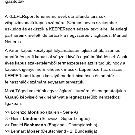
igazították.
A KEEPERsport fehérnemű évek óta állandó társ sok
világszínvonalú kapus számára. Számos neves szakember
esküdött és esküszik a KEEPERsport edzés- textiljeire. Jelenlegi
partnereink mellett ide tartozik a négyszeres világkapus, Manuel
Neuer is.
A Varan kapus kesztyűjét folyamatosan fejlesztettük, számos
amatőr és profi kapussal végzett kiváló együttműködéssel. A sok
éves kapus szakértelemből természetesen azt is tudjuk, hogy a
kapusok igényei nem lehetnek mások. Éppen ezért az összes
KEEPERsport kapus kesztyű modellt hivatásos és amatőr
felhasználók számára egyaránt terveztük.
Most Téged vezetünk egy világkörüli turnéra, és megmutatjuk a
Varan6
képviselőinek néhányat a legnépszerűbb nemzetközi
ligákban:
>> Lorenzo
Montipo
(Italien - Serie A)
>> Heinz
Lindner
(Schweiz - Super League)
>> Daniel
Bachmann
(England - Championship)
>> Lennart
Moser
(Deutschland - 1. Bundesliga)