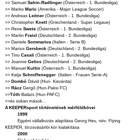
>> Samuel
Sahin-Radlinger
(Österreich - 1. Bundesliga)
>> Marko
Maric
(Amerika - Major League Soccer)
>> Andreas
Leitner
(Österreich - 1. Bundesliga)
>> Christopher
Knett
(Griechenland - Super Legaue)
>> Rene
Swete
(Österreich - 1. Bundesliga)
>> Martin
Fraisl
(Deutschland - 2. Bundesliga)
>> Daniele
Sommariva
(Italien - Serie B)
>> Marius
Gersbeck
(Deutschland - 2. Bundesliga)
>> Tino
Casali
(Österreich - 1. Bundesliga)
>> Joannis
Gelios
(Deutschland - 2. Bundesliga)
>> Manuel
Kuttin
(Österreich - 1. Bundesliga)
>> Katja
Schroffenegger
(Italien - Frauen Serie-A)
>>
Dombó
Dávid (Hun- Kisvárda)
>>
Rácz
Gergő (Hun-Paksi FC)
>>
Tóth
Balázs (Hun-PAFC)
>>és sokan mások…
A KEEPERsport történetének mérföldkövei
1999
Egyéni vállalkozás alapítása Georg Heu, név: Flying
KEEPER, törzsvásárlói kör kialakítása
2000