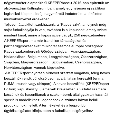
négyzetméter alapterületű KEEPERbase-t 2016-ban építettük az
alsó-ausztriai Kottingbrunnban, amely egy teljesen új szállítási
logisztikai központ és új, nagyméretű irodaterület a tökéletes
munkakörnyezet érdekében.
Teljesen átalakított székházunk, a "Kapus-szív", amelynek még
saját futballpályája is van, továbbra is a kapusbolt, amely szinte
mindent kínál, amire a kapus szíve vágyik, 250 négyzetméteren.
A KEEPERsport ma már franchise-társaságokat és
partnerügynökségeket működtet számos európai országban:
Kapus szakembereink Görögországban, Franciaországban,
Hollandiában, Belgiumban, Lengyelországban, Olaszországban,
Svájcban, Magyarországon, Szlovákiában, Csehországban,
Horvátországban vannak képviselve.
A KEEPERsport gyorsan hírnevet szerzett magának, főleg neves
beszállítók rendkívül olcsó csomagajánlatain keresztül (erima,
PUMA, reusch vagy uhlsport). A neves beszállítók (KEEPERsport
Edition) kapuskesztyűi, amelyek kifejezetten a vállalat számára
készültek és hasonlítanak a szakemberek által gyakran használt
speciális modellekhez, legendásak a számos házon belüli
produktumok mellett. A termékeket és a legprofibb
ügyfélszolgálatot kifejezetten a futballkapus igényeihez