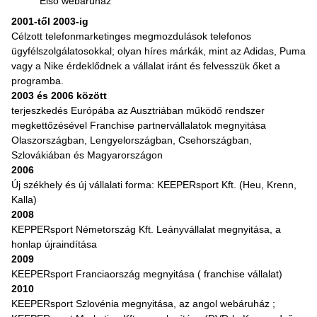
Első webáruház
2001-től 2003-ig
Célzott telefonmarketinges megmozdulások telefonos
ügyfélszolgálatosokkal; olyan híres márkák, mint az Adidas, Puma
vagy a Nike érdeklődnek a vállalat iránt és felvesszük őket a
programba.
2003 és 2006 között
terjeszkedés Európába az Ausztriában működő rendszer
megkettőzésével Franchise partnervállalatok megnyitása
Olaszországban, Lengyelországban, Csehországban,
Szlovákiában és Magyarországon
2006
Új székhely és új vállalati forma: KEEPERsport Kft. (Heu, Krenn,
Kalla)
2008
KEPPERsport Németország Kft. Leányvállalat megnyitása, a
honlap újraindítása
2009
KEEPERsport Franciaország megnyitása ( franchise vállalat)
2010
KEEPERsport Szlovénia megnyitása, az angol webáruház ;