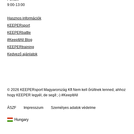
9:00-13:00
Hasznos információk
KEEPERsport
KEEPERbattle
#KeepItAll Blog
KEEPERtraining
Kedvező ajánlatok
© 2026 KEEPERsport Magyarország Kft Nem kell őrültnek lenned, ahhoz
hogy KEEPER legyél, de segít ;-) #KeepItAll
ÁSZF
Impresszum
Személyes adatok védelme
Hungary