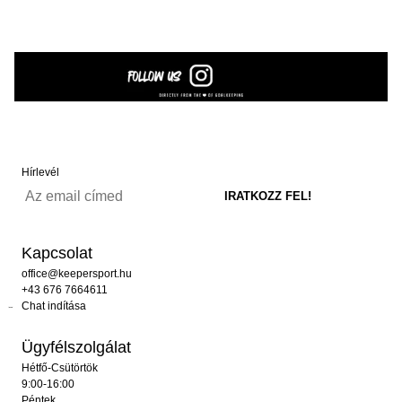
Hírlevél
Kapcsolat
office@keepersport.hu
+43 676 7664611
Chat indítása
Ügyfélszolgálat
Hétfő-Csütörtök
9:00-16:00
Péntek