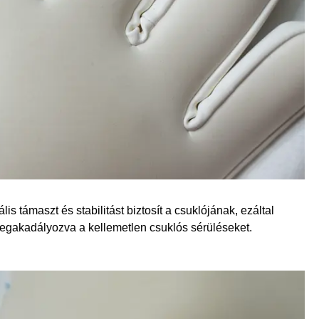
is támaszt és stabilitást biztosít a csuklójának, ezáltal
megakadályozva a kellemetlen csuklós sérüléseket.