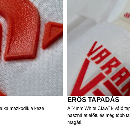
ERŐS TAPADÁS
 alkalmazkodik a keze
A "4mm White Claw" kiváló tap
használat előtt, és még több t
magát!