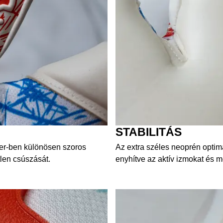
STABILITÁS
er-ben különösen szoros
Az extra széles neoprén optimál
tlen csúszását.
enyhítve az aktív izmokat és 