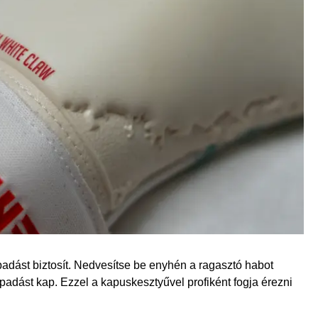
adást biztosít. Nedvesítse be enyhén a ragasztó habot
apadást kap. Ezzel a kapuskesztyűvel profiként fogja érezni