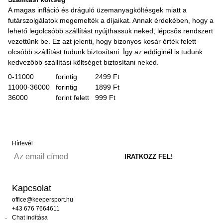
A magas infláció és dráguló üzemanyagköltésgek miatt a
futárszolgálatok megemelték a díjaikat. Annak érdekében, hogy a
lehető legolcsóbb szállítást nyújthassuk neked, lépcsős rendszert
vezettünk be. Ez azt jelenti, hogy bizonyos kosár érték felett
olcsóbb szállítást tudunk biztosítani. Így az eddiginél is tudunk
kedvezőbb szállítási költséget biztosítani neked.
0-11000 forintig 2499 Ft
11000-36000 forintig 1899 Ft
36000 forint felett 999 Ft
Hírlevél
Kapcsolat
office@keepersport.hu
+43 676 7664611
Chat indítása