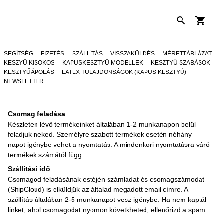
SEGÍTSÉG
FIZETÉS
SZÁLLÍTÁS
VISSZAKÜLDÉS
MÉRETTÁBLÁZAT
KESZYŰ KISOKOS
KAPUSKESZTYŰ-MODELLEK
KESZTYŰ SZABÁSOK
KESZTYŰÁPOLÁS
LATEX TULAJDONSÁGOK (KAPUS KESZTYŰ)
NEWSLETTER
Csomag feladása
Készleten lévő termékeinket általában 1-2 munkanapon belül
feladjuk neked. Személyre szabott termékek esetén néhány
napot igénybe vehet a nyomtatás. A mindenkori nyomtatásra váró
termékek számától függ.
Szállítási idő
Csomagod feladásának estéjén számládat és csomagszámodat
(ShipCloud) is elküldjük az általad megadott email címre. A
szállítás általában 2-5 munkanapot vesz igénybe. Ha nem kaptál
linket, ahol csomagodat nyomon követkheted, ellenőrizd a spam