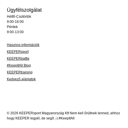
Ügyfélszolgálat
Hétfő-Csütörtök
9:00-16:00
Péntek
9:00-13:00
Hasznos információk
KEEPERsport
KEEPERbattle
#KeepItAll Blog
KEEPERtraining
Kedvező ajánlatok
© 2026 KEEPERsport Magyarország Kft Nem kell őrültnek lenned, ahhoz
hogy KEEPER legyél, de segít ;-) #KeepItAll