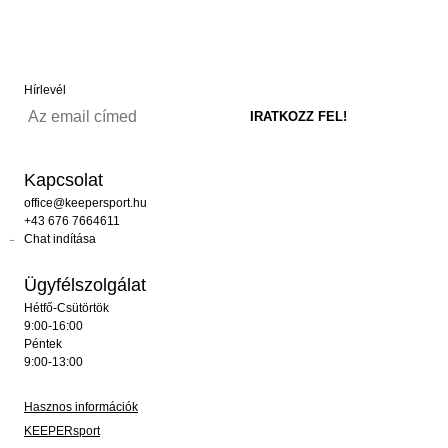
Hírlevél
Kapcsolat
office@keepersport.hu
+43 676 7664611
Chat indítása
Ügyfélszolgálat
Hétfő-Csütörtök
9:00-16:00
Péntek
9:00-13:00
Hasznos információk
KEEPERsport