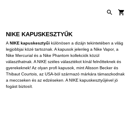
NIKE KAPUSKESZTYŰK
A
NIKE kapuskesztyűi
különösen a dizájn tekintetében a világ
legjobbjai közé tartoznak. A kapusok jelenleg a Nike Vapor, a
Nike Mercurial és a Nike Phantom kollekciók közül
választhatnak. A NIKE széles választékot kínál felnőtteknek és
gyerekeknek! Az olyan profi kapusok, mint Alisson Becker és
Thibaut Courtois, az USA-ból származó márkára támaszkodnak
a meccseken és az edzéseken. A NIKE kapuskesztyűjével jó
fogást biztosít.