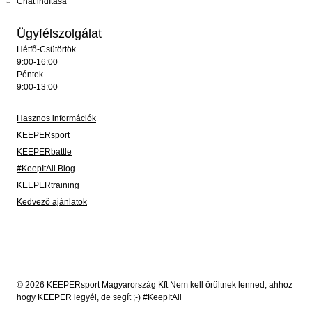
Chat indítása
Ügyfélszolgálat
Hétfő-Csütörtök
9:00-16:00
Péntek
9:00-13:00
Hasznos információk
KEEPERsport
KEEPERbattle
#KeepItAll Blog
KEEPERtraining
Kedvező ajánlatok
© 2026 KEEPERsport Magyarország Kft Nem kell őrültnek lenned, ahhoz
hogy KEEPER legyél, de segít ;-) #KeepItAll