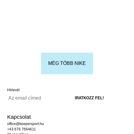
MÉG TÖBB NIKE
Hírlevél
Kapcsolat
office@keepersport.hu
+43 676 7664611