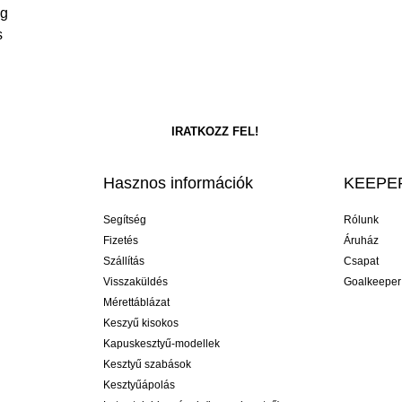
ég
s
Hasznos információk
KEEPER
Segítség
Rólunk
Fizetés
Áruház
Szállítás
Csapat
Visszaküldés
Goalkeeper
Mérettáblázat
Keszyű kisokos
Kapuskesztyű-modellek
Kesztyű szabások
Kesztyűápolás