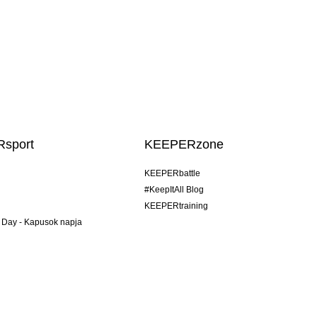
sport
KEEPERzone
KEEPERbattle
#KeepItAll Blog
KEEPERtraining
 Day - Kapusok napja