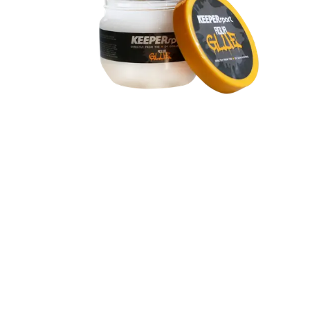
19mm (pink)
KEEPERsport
KEEPERsport Glove
Cleaner
KEEPERsport
KEEPERsport Varan7
Champ NC
rehab
rehab Clean & Go
Bundle Deals
KEEPERbag Bundle