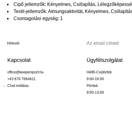
Cipő jellemzők: Kényelmes, Csillapítás, Lélegzőképess
Textil-jellemzők: Atmungsaktivität, Kényelmes, Csillapítá
Csomagolási egység: 1
Hírlevél
Kapcsolat
Ügyfélszolgálat
office@keepersport.hu
Hétfő-Csütörtök
+43 676 7664611
9:00-16:00
Chat indítása
Péntek
9:00-13:00