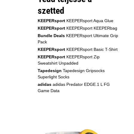
szetted
KEEPERsport
KEEPERsport Aqua Glue
KEEPERsport
KEEPERsport KEEPERbag
Bundle Deals
KEEPERsport Ultimate Grip
Pack
KEEPERsport
KEEPERsport Basic T-Shirt
KEEPERsport
KEEPERsport Zip
Sweatshirt Unpadded
Tapedesign
Tapedesign Gripsocks
Superlight Socks
adidas
adidas Predator EDGE.1 L FG
Game Data
2XU
MYSTERY Triple Pack BRONZE
KEEPERsport
KEEPERsport Varan7
Champ Power
KEEPERsport
KEEPERsport Varan7
Champ GC
Premier Sock Tape
Premier Sock Tape