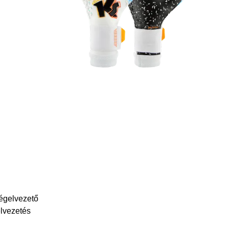
égelvezető
elvezetés