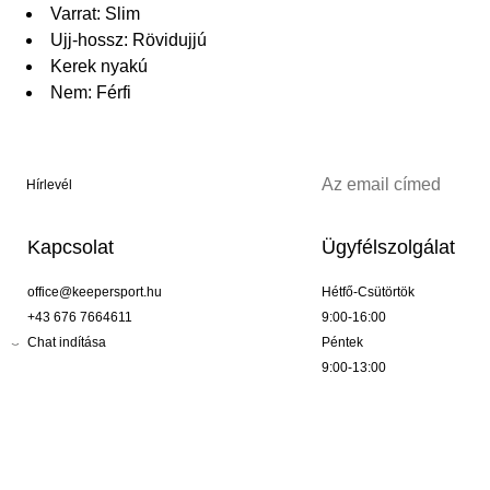
Varrat: Slim
Ujj-hossz: Rövidujjú
Kerek nyakú
Nem: Férfi
Hírlevél
Kapcsolat
Ügyfélszolgálat
office@keepersport.hu
Hétfő-Csütörtök
+43 676 7664611
9:00-16:00
Chat indítása
Péntek
9:00-13:00