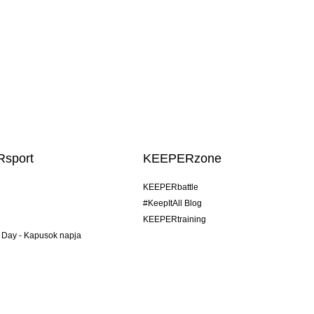
sport
KEEPERzone
KEEPERbattle
#KeepItAll Blog
KEEPERtraining
 Day - Kapusok napja