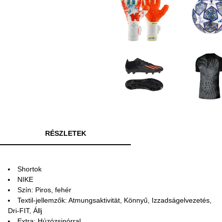
RÉSZLETEK
Shortok
NIKE
Szín: Piros, fehér
Textil-jellemzők: Atmungsaktivität, Könnyű, Izzadságelvezetés,
Dri-FIT, Állj
Extra: Húzózsinórral