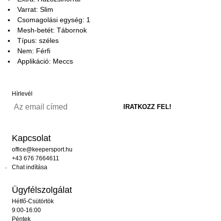
Varrat: Slim
Csomagolási egység: 1
Mesh-betét: Tábornok
Típus: széles
Nem: Férfi
Applikáció: Meccs
Hírlevél
Kapcsolat
office@keepersport.hu
+43 676 7664611
Chat indítása
Ügyfélszolgálat
Hétfő-Csütörtök
9:00-16:00
Péntek