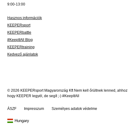
9:00-13:00
Hasznos információk
KEEPERsport
KEEPERbattle
#KeepItAll Blog
KEEPERtraining
Kedvező ajánlatok
© 2026 KEEPERsport Magyarország Kft Nem kell őrültnek lenned, ahhoz
hogy KEEPER legyél, de segít ;-) #KeepItAll
ÁSZF
Impresszum
Személyes adatok védelme
Hungary