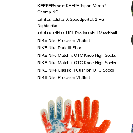
KEEPERsport
KEEPERsport Varan7
Champ NC
adidas
adidas X Speedportal. 2 FG
Nightstrike
adidas
adidas UCL Pro Istanbul Matchball
NIKE
Nike Precision VI Shirt
NIKE
Nike Park III Short
NIKE
Nike Matchfit OTC Knee High Socks
NIKE
Nike Matchfit OTC Knee High Socks
NIKE
Nike Classic II Cushion OTC Socks
NIKE
Nike Precision VI Shirt
NIKE
Nike Park III Short
NIKE
Nike Classic II Cushion OTC Socks
NIKE
Nike Precision VI Shirt
NIKE
Nike Park III Short
NIKE
Nike Classic II Cushion OTC Socks
NIKE
Nike Precision VI Shirt
NIKE
Nike Park III Short