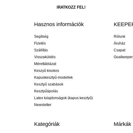
Hasznos információk
KEEPER
Segítség
Rólunk
Fizetés
Áruház
Szállítás
Csapat
Visszaküldés
Goalkeeper
Mérettáblázat
Keszyű kisokos
Kapuskesztyű-modellek
Kesztyű szabások
Kesztyűápolás
Latex tulajdonságok (kapus kesztyű)
Newsletter
Kategóriák
Márkák