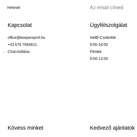
Hírlevél
Kapcsolat
Ügyfélszolgálat
office@keepersport.hu
Hétfő-Csütörtök
+43 676 7664611
9:00-16:00
Chat indítása
Péntek
9:00-13:00
Kövess minket
Kedvező ajánlatok