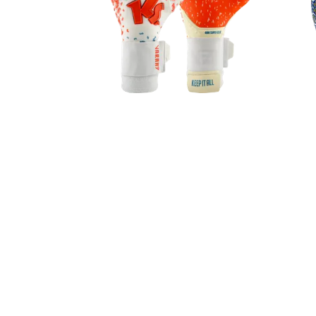
NIKE
Nike Classic II Cushion OTC Socks
NIKE
Nike Precision VI Shirt
NIKE
Nike Park III Short
NIKE
Nike Classic II Cushion OTC Socks