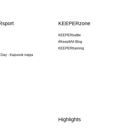
sport
KEEPERzone
KEEPERbattle
#KeepItAll Blog
KEEPERtraining
 Day - Kapusok napja
Highlights