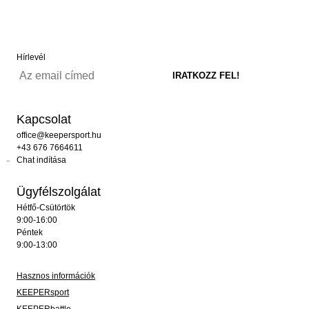
Hírlevél
Kapcsolat
office@keepersport.hu
+43 676 7664611
Chat indítása
Ügyfélszolgálat
Hétfő-Csütörtök
9:00-16:00
Péntek
9:00-13:00
Hasznos információk
KEEPERsport
KEEPERbattle