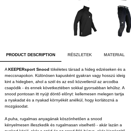
PRODUCT DESCRIPTION
RÉSZLETEK
MATERIAL
A
KEEPERsport Snood
tökéletes társad a hideg edzéseken és a
meccsnapokon. Különösen kapusként gyakran vagy hosszú ideig
kint a hidegben, ahol a szél és az eső közvetlenül az arcodba
csapódik - és ennek következtében sokkal gyorsabban lehűlsz. A
snood pontosan itt nyújt döntő előnyt: kellemesen melegen tartja
a nyakadat és a nyakad környékét anélkül, hogy korlátozná a
mozgásodat.
A puha, rugalmas anyagának köszönhetően a snood
kényelmesen illeszkedik és rugalmasan viselhető - akár lazán a
nyakad körül, akár a szád és az orrod fölé húzva, akár kiegészítő