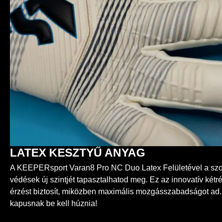
LATEX KESZTYŰ ANYAG
A KEEPERsport Varan8 Pro NC Duo Latex Felületével a szor
védések új szintjét tapasztalhatod meg. Ez az innovatív két
érzést biztosít, miközben maximális mozgásszabadságot ad.
kapusnak be kell húznia!