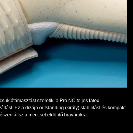
suklótámasztást szeretik, a Pro NC teljes latex
ltást. Ez a dizájn outstanding (király) stabilitást és kompakt
 készen állsz a meccset eldöntő bravúrokra.