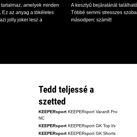
 tartalmaz, amelyek minden
A kesztyű bejáratánál található
k. Ez az anyag a tökéletes
Többé semmi stresszes szobab
zi jolly joker lesz a
másodperc számít!
Tedd teljessé a
szetted
KEEPERsport
KEEPERsport Varan8 Pro
NC
KEEPERsport
KEEPERsport GK Top l/s
KEEPERsport
KEEPERsport GK Shorts