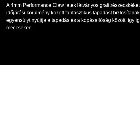
A 4mm Performance Claw latex látványos grafitrészecskéket
időjárási körülmény között fantasztikus tapadást biztosítana
egyensúlyt nyújtja a tapadás és a kopásállóság között, így iga
meccseken.