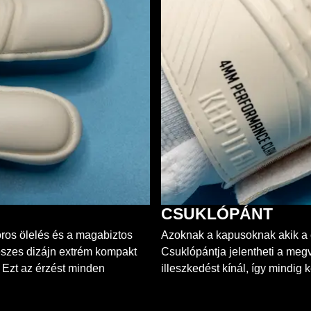
CSUKLÓPÁNT
os ölelés és a magabiztos
Azoknak a kapusoknak akik a c
részes dizájn extrém kompakt
Csuklópántja jelentheti a megvá
 Ezt az érzést minden
illeszkedést kínál, így mindig