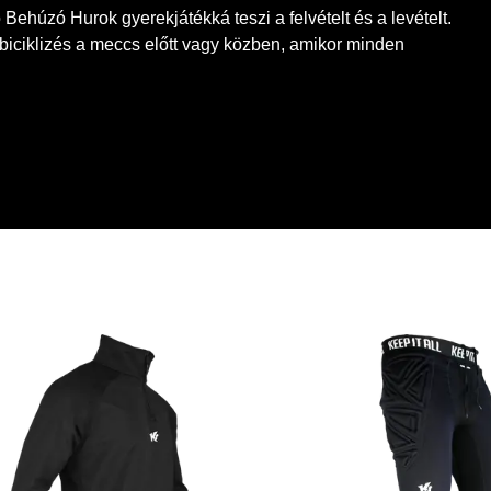
 Behúzó Hurok gyerekjátékká teszi a felvételt és a levételt.
iciklizés a meccs előtt vagy közben, amikor minden