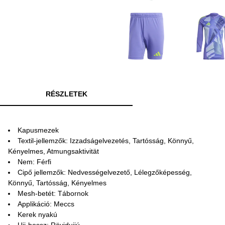
RÉSZLETEK
Kapusmezek
Textil-jellemzők: Izzadságelvezetés, Tartósság, Könnyű,
Kényelmes, Atmungsaktivität
Nem: Férfi
Cipő jellemzők: Nedvességelvezető, Lélegzőképesség,
Könnyű, Tartósság, Kényelmes
Mesh-betét: Tábornok
Applikáció: Meccs
Kerek nyakú
Ujj-hossz: Rövidujjú