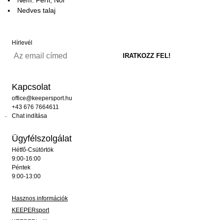
Nedves talaj
Hírlevél
Kapcsolat
office@keepersport.hu
+43 676 7664611
Chat indítása
Ügyfélszolgálat
Hétfő-Csütörtök
9:00-16:00
Péntek
9:00-13:00
Hasznos információk
KEEPERsport