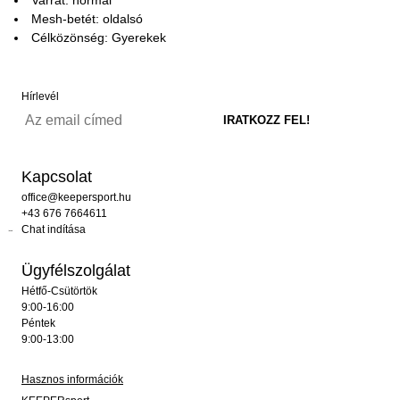
Mesh-betét: oldalsó
Célközönség: Gyerekek
Hírlevél
Kapcsolat
office@keepersport.hu
+43 676 7664611
Chat indítása
Ügyfélszolgálat
Hétfő-Csütörtök
9:00-16:00
Péntek
9:00-13:00
Hasznos információk