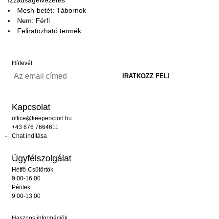
Mesh-betét: Tábornok
Nem: Férfi
Feliratozható termék
Hírlevél
Kapcsolat
office@keepersport.hu
+43 676 7664611
Chat indítása
Ügyfélszolgálat
Hétfő-Csütörtök
9:00-16:00
Péntek
9:00-13:00
Hasznos információk