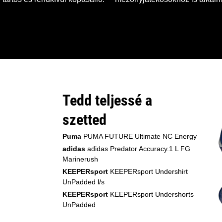
Tedd teljessé a
szetted
Puma
PUMA FUTURE Ultimate NC Energy
adidas
adidas Predator Accuracy.1 L FG
Marinerush
KEEPERsport
KEEPERsport Undershirt
UnPadded l/s
KEEPERsport
KEEPERsport Undershorts
UnPadded