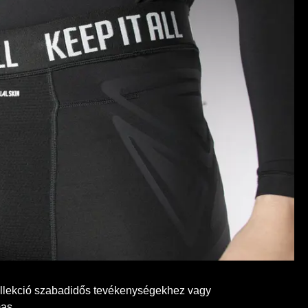
lekció szabadidős tevékenységekhez vagy
as.