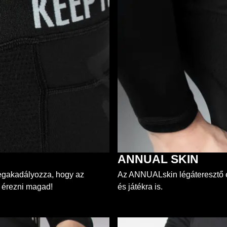
ANNUAL SKIN
 megakadályozza, hogy az
Az ANNUALskin légáteresztő és
d érezni magad!
és játékra is.