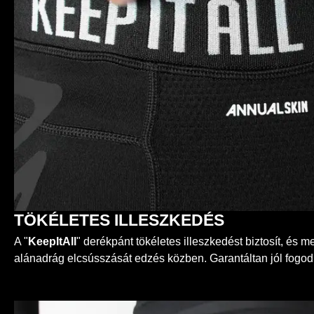
TÖKÉLETES ILLESZKEDÉS
A "
KeepItAll
" derékpánt tökéletes illeszkedést biztosít, és
alánadrág elcsússzását edzés közben. Garantáltan jól fogo