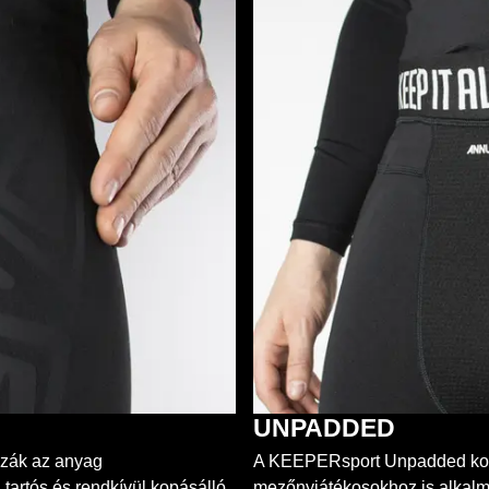
UNPADDED
zzák az anyag
A KEEPERsport Unpadded kol
artós és rendkívül kopásálló.
mezőnyjátékosokhoz is alkalm