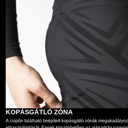
KOPÁSGÁTLÓ ZÓNA
A csípőn található beépített kopásgátló zónák megakadályo
elhasználódását. Ennek köszönhetően az alánadrág nagyon t