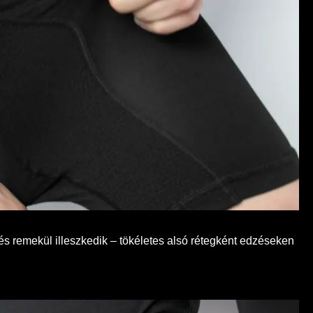
 remekül illeszkedik – tökéletes alsó rétegként edzéseken