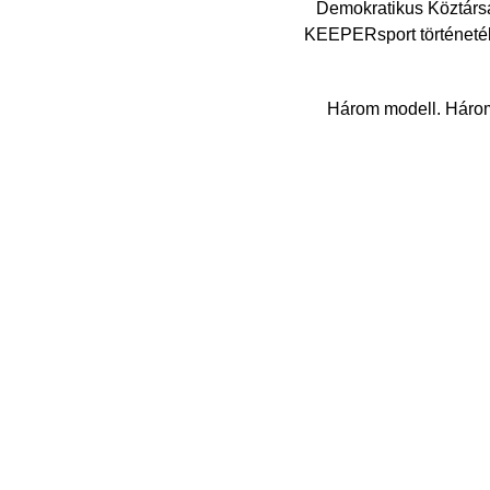
Demokratikus Köztárs
KEEPERsport történetéb
Három modell. Három 