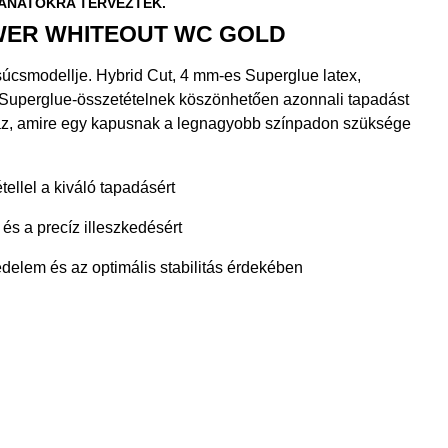
LANATOKRA TERVEZTEK.
WER WHITEOUT WC GOLD
súcsmodellje. Hybrid Cut, 4 mm-es Superglue latex,
 Superglue-összetételnek köszönhetően azonnali tapadást
 az, amire egy kapusnak a legnagyobb színpadon szüksége
ellel a kiváló tapadásért
 és a precíz illeszkedésért
édelem és az optimális stabilitás érdekében