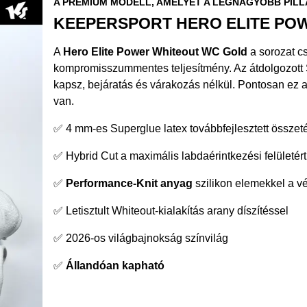
A PRÉMIUM MODELL, AMELYET A LEGNAGYOBB PIL
KEEPERSPORT HERO ELITE PO
A
Hero Elite Power Whiteout WC Gold
a sorozat c
kompromisszummentes teljesítmény. Az átdolgozott
kapsz, bejáratás és várakozás nélkül. Pontosan ez
van.
✅ 4 mm-es Superglue latex továbbfejlesztett összetét
✅ Hybrid Cut a maximális labdaérintkezési felületért
✅
Performance-Knit anyag
szilikon elemekkel a v
✅ Letisztult Whiteout-kialakítás arany díszítéssel
✅ 2026-os világbajnokság színvilág
✅
Állandóan kapható