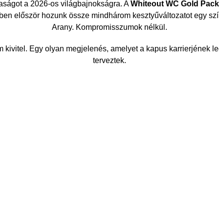
aságot a 2026-os világbajnokságra. A
Whiteout WC Gold Pack
en először hozunk össze mindhárom kesztyűváltozatot egy sz
Arany. Kompromisszumok nélkül.
kivitel. Egy olyan megjelenés, amelyet a kapus karrierjének l
terveztek.