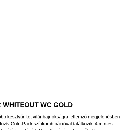
C WHITEOUT WC GOLD
bb kesztyűnket világbajnokságra jellemző megjelenésben
xkluzív Gold-Pack színkombinációval találkozik. 4 mm-es