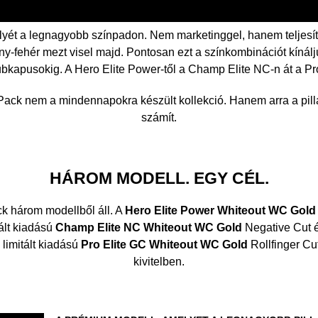
lyét a legnagyobb színpadon. Nem marketinggel, hanem teljes
any-fehér mezt visel majd. Pontosan ezt a színkombinációt kínál
lubkapusokig. A Hero Elite Power-től a Champ Elite NC-n át a Pr
ack nem a mindennapokra készült kollekció. Hanem arra a pill
számít.
HÁROM MODELL. EGY CÉL.
 három modellből áll. A
Hero Elite Power Whiteout WC Gold
tált kiadású
Champ Elite NC Whiteout WC Gold
Negative Cut 
 limitált kiadású
Pro Elite GC Whiteout WC Gold
Rollfinger Cu
kivitelben.