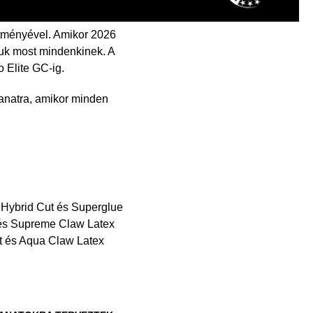
ítményével. Amikor 2026
juk most mindenkinek. A
o Elite GC-ig.
anatra, amikor minden
Hybrid Cut és Superglue
és Supreme Claw Latex
t és Aqua Claw Latex