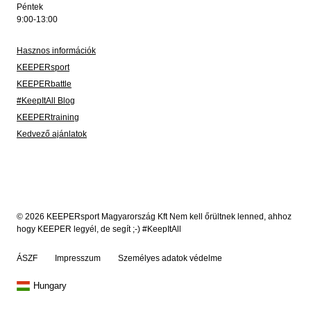
Péntek
9:00-13:00
Hasznos információk
KEEPERsport
KEEPERbattle
#KeepItAll Blog
KEEPERtraining
Kedvező ajánlatok
© 2026 KEEPERsport Magyarország Kft Nem kell őrültnek lenned, ahhoz
hogy KEEPER legyél, de segít ;-) #KeepItAll
ÁSZF
Impresszum
Személyes adatok védelme
Hungary