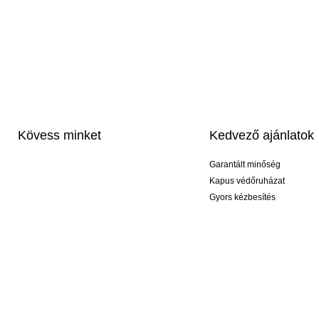
Kövess minket
Kedvező ajánlatok
Garantált minőség
Kapus védőruházat
Gyors kézbesítés
Profi feliratozás
Exkluzív kesztyűk
Akciós csomagok