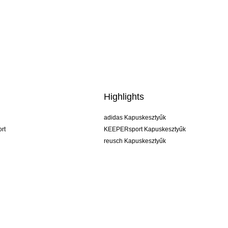
Highlights
adidas Kapuskesztyűk
rt
KEEPERsport Kapuskesztyűk
reusch Kapuskesztyűk
uhlsport Kapuskesztyűk
rehab Kapuskesztyűk
keeper
NIKE Kapuskesztyűk
PUMA Kapuskesztyűk
SELLS Kapuskesztyűk