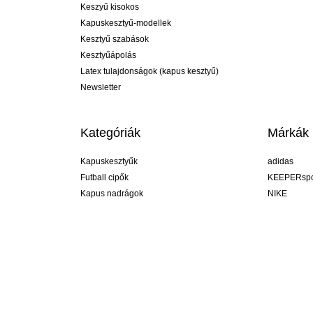
Keszyű kisokos
Kapuskesztyű-modellek
Kesztyű szabások
Kesztyűápolás
Latex tulajdonságok (kapus kesztyű)
Newsletter
Kategóriák
Márkák
Kapuskesztyűk
adidas
Futball cipők
KEEPERspo
Kapus nadrágok
NIKE
Kapusmezek
Puma
Kapus alánadrág
REUSCH
Sells Goal
uhlsport
Elite Sport
rehab