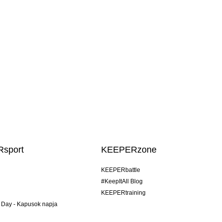
sport
KEEPERzone
KEEPERbattle
#KeepItAll Blog
KEEPERtraining
 Day - Kapusok napja