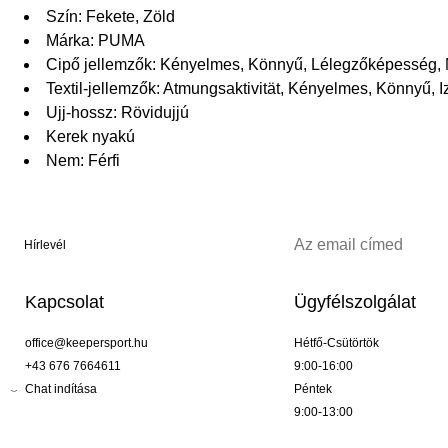
Szín: Fekete, Zöld
Márka: PUMA
Cipő jellemzők: Kényelmes, Könnyű, Lélegzőképesség,
Textil-jellemzők: Atmungsaktivität, Kényelmes, Könnyű, 
Ujj-hossz: Rövidujjú
Kerek nyakú
Nem: Férfi
Hírlevél
Kapcsolat
Ügyfélszolgálat
office@keepersport.hu
Hétfő-Csütörtök
+43 676 7664611
9:00-16:00
Chat indítása
Péntek
9:00-13:00