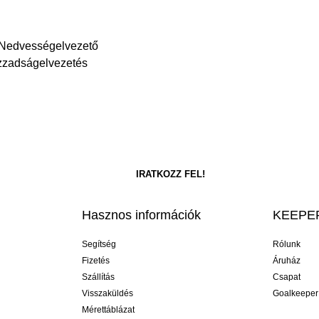
 Nedvességelvezető
Izzadságelvezetés
Hasznos információk
KEEPER
Segítség
Rólunk
Fizetés
Áruház
Szállítás
Csapat
Visszaküldés
Goalkeeper
Mérettáblázat