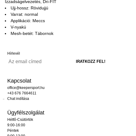
Izzadságelvezetés, Dri-FIT
Ujj-hossz: Rövidujjú
Varrat: normal
Applikáció: Meccs
V-nyakú
Mesh-betét: Tábornok
Hírlevél
Kapcsolat
office@keepersport.hu
+43 676 7664611
Chat indítása
Ügyfélszolgálat
Hétfő-Csütörtök
9:00-16:00
Péntek