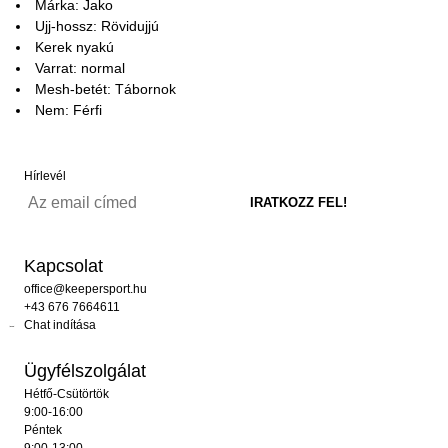
Márka: Jako
Ujj-hossz: Rövidujjú
Kerek nyakú
Varrat: normal
Mesh-betét: Tábornok
Nem: Férfi
Hírlevél
Kapcsolat
office@keepersport.hu
+43 676 7664611
Chat indítása
Ügyfélszolgálat
Hétfő-Csütörtök
9:00-16:00
Péntek