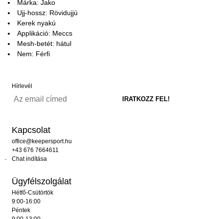
Márka: Jako
Ujj-hossz: Rövidujjú
Kerek nyakú
Applikáció: Meccs
Mesh-betét: hátul
Nem: Férfi
Hírlevél
Kapcsolat
office@keepersport.hu
+43 676 7664611
Chat indítása
Ügyfélszolgálat
Hétfő-Csütörtök
9:00-16:00
Péntek