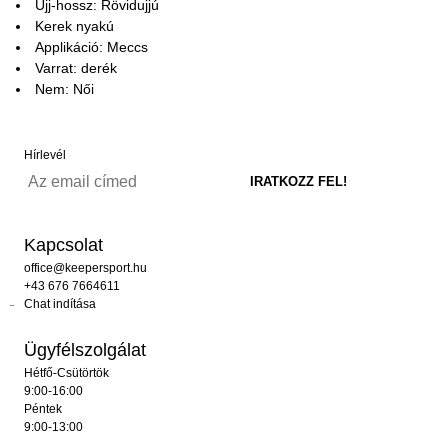
Ujj-hossz: Rövidujjú
Kerek nyakú
Applikáció: Meccs
Varrat: derék
Nem: Női
Hírlevél
Kapcsolat
office@keepersport.hu
+43 676 7664611
Chat indítása
Ügyfélszolgálat
Hétfő-Csütörtök
9:00-16:00
Péntek
9:00-13:00