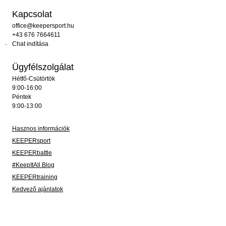
Kapcsolat
office@keepersport.hu
+43 676 7664611
Chat indítása
Ügyfélszolgálat
Hétfő-Csütörtök
9:00-16:00
Péntek
9:00-13:00
Hasznos információk
KEEPERsport
KEEPERbattle
#KeepItAll Blog
KEEPERtraining
Kedvező ajánlatok