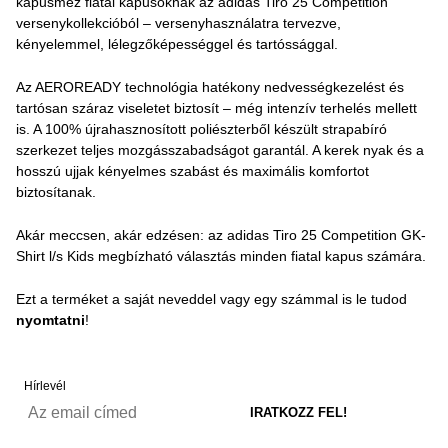
kapusmez fiatal kapusoknak az adidas Tiro 25 Competition
versenykollekcióból – versenyhasználatra tervezve,
kényelemmel, lélegzőképességgel és tartóssággal.
Az AEROREADY technológia hatékony nedvességkezelést és
tartósan száraz viseletet biztosít – még intenzív terhelés mellett
is. A 100% újrahasznosított poliészterből készült strapabíró
szerkezet teljes mozgásszabadságot garantál. A kerek nyak és a
hosszú ujjak kényelmes szabást és maximális komfortot
biztosítanak.
Akár meccsen, akár edzésen: az adidas Tiro 25 Competition GK-
Shirt l/s Kids megbízható választás minden fiatal kapus számára.
Ezt a terméket a saját neveddel vagy egy számmal is le tudod
nyomtatni
!
Hírlevél