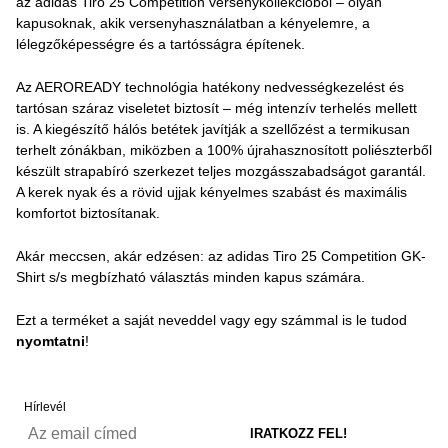
az adidas Tiro 25 Competition versenykollekcióból – olyan
kapusoknak, akik versenyhasználatban a kényelemre, a
lélegzőképességre és a tartósságra építenek.
Az AEROREADY technológia hatékony nedvességkezelést és
tartósan száraz viseletet biztosít – még intenzív terhelés mellett
is. A kiegészítő hálós betétek javítják a szellőzést a termikusan
terhelt zónákban, miközben a 100% újrahasznosított poliészterből
készült strapabíró szerkezet teljes mozgásszabadságot garantál.
A kerek nyak és a rövid ujjak kényelmes szabást és maximális
komfortot biztosítanak.
Akár meccsen, akár edzésen: az adidas Tiro 25 Competition GK-
Shirt s/s megbízható választás minden kapus számára.
Ezt a terméket a saját neveddel vagy egy számmal is le tudod
nyomtatni
!
Hírlevél