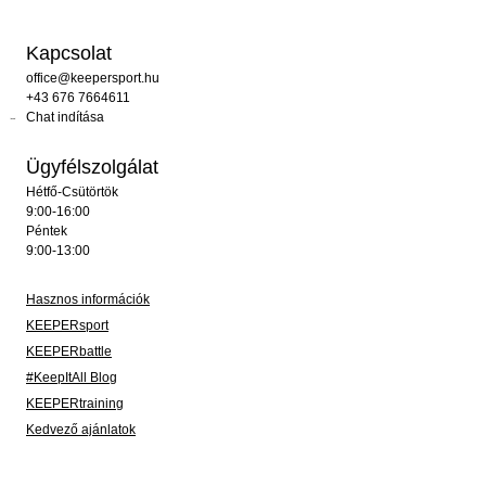
Kapcsolat
office@keepersport.hu
+43 676 7664611
Chat indítása
Ügyfélszolgálat
Hétfő-Csütörtök
9:00-16:00
Péntek
9:00-13:00
Hasznos információk
KEEPERsport
KEEPERbattle
#KeepItAll Blog
KEEPERtraining
Kedvező ajánlatok