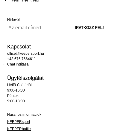
Hírlevél
Kapcsolat
office@keepersport.hu
+43 676 7664611
Chat indítása
Ügyfélszolgálat
Hétfő-Csütörtök
9:00-16:00
Péntek
9:00-13:00
Hasznos információk
KEEPERsport
KEEPERbattle