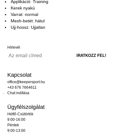
Applikáció: Training
Kerek nyakú
Varrat: normal
Mesh-betét: hátul
Ujj-hossz: Ujjatlan
Hírlevél
Kapcsolat
office@keepersport.hu
+43 676 7664611
Chat indítása
Ügyfélszolgálat
Hétfő-Csütörtök
9:00-16:00
Péntek
9:00-13:00