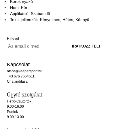
Kerek nyakú
Nem: Férfi
Applikáció: Szabadidő
Textil-jellemzők: Kényelmes, Hűtés, Könnyű
Hírlevél
Kapcsolat
office@keepersport.hu
+43 676 7664611
Chat indítása
Ügyfélszolgálat
Hétfő-Csütörtök
9:00-16:00
Péntek
9:00-13:00