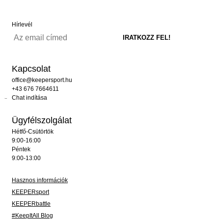
Hírlevél
Kapcsolat
office@keepersport.hu
+43 676 7664611
Chat indítása
Ügyfélszolgálat
Hétfő-Csütörtök
9:00-16:00
Péntek
9:00-13:00
Hasznos információk
KEEPERsport
KEEPERbattle
#KeepItAll Blog