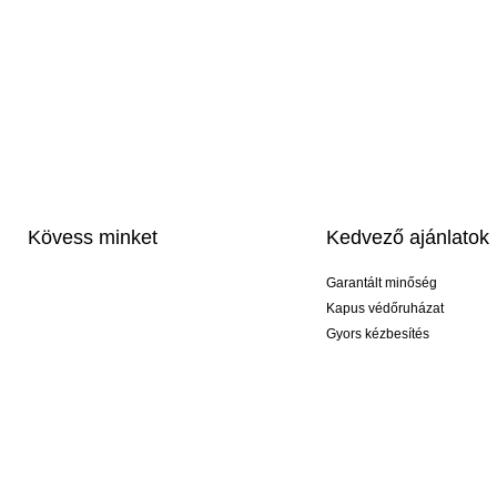
Kövess minket
Kedvező ajánlatok
Garantált minőség
Kapus védőruházat
Gyors kézbesítés
Profi feliratozás
Exkluzív kesztyűk
Akciós csomagok