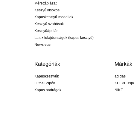
Mérettáblázat
Keszyű kisokos
Kapuskesztyű-modellek
Kesztyű szabások
Kesztyűápolás
Latex tulajdonságok (kapus kesztyű)
Newsletter
Kategóriák
Márkák
Kapuskesztyűk
adidas
Futball cipők
KEEPERspo
Kapus nadrágok
NIKE
Kapusmezek
Puma
Kapus alánadrág
REUSCH
Sells Goal
uhlsport
Elite Sport
rehab