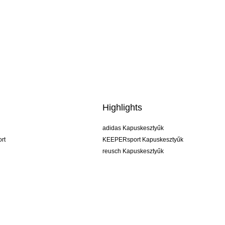
Highlights
adidas Kapuskesztyűk
rt
KEEPERsport Kapuskesztyűk
reusch Kapuskesztyűk
uhlsport Kapuskesztyűk
rehab Kapuskesztyűk
keeper
NIKE Kapuskesztyűk
PUMA Kapuskesztyűk
SELLS Kapuskesztyűk