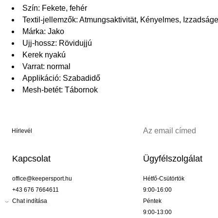
Szín: Fekete, fehér
Textil-jellemzők: Atmungsaktivität, Kényelmes, Izzadság
Márka: Jako
Ujj-hossz: Rövidujjú
Kerek nyakú
Varrat: normal
Applikáció: Szabadidő
Mesh-betét: Tábornok
Hírlevél
Kapcsolat
Ügyfélszolgálat
office@keepersport.hu
Hétfő-Csütörtök
+43 676 7664611
9:00-16:00
Chat indítása
Péntek
9:00-13:00