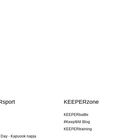
sport
KEEPERzone
KEEPERbattle
#KeepItAll Blog
KEEPERtraining
 Day - Kapusok napja