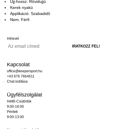
Ujj-hossz: Rövidujjú
Kerek nyakú
Applikáció: Szabadidő
Nem: Férfi
Hírlevél
Kapcsolat
office@keepersport.hu
+43 676 7664611
Chat indítása
Ügyfélszolgálat
Hétfő-Csütörtök
9:00-16:00
Péntek
9:00-13:00