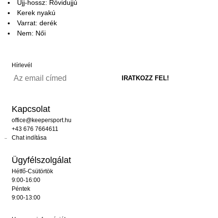
Ujj-hossz: Rövidujjú
Kerek nyakú
Varrat: derék
Nem: Női
Hírlevél
Kapcsolat
office@keepersport.hu
+43 676 7664611
Chat indítása
Ügyfélszolgálat
Hétfő-Csütörtök
9:00-16:00
Péntek
9:00-13:00