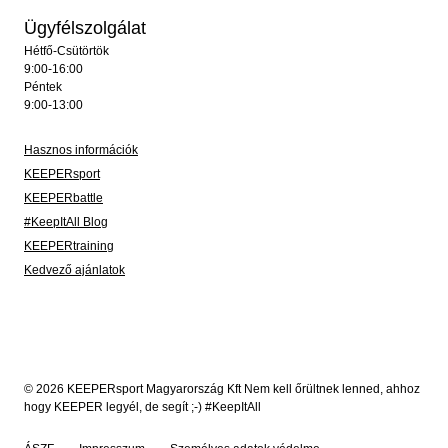
Ügyfélszolgálat
Hétfő-Csütörtök
9:00-16:00
Péntek
9:00-13:00
Hasznos információk
KEEPERsport
KEEPERbattle
#KeepItAll Blog
KEEPERtraining
Kedvező ajánlatok
© 2026 KEEPERsport Magyarország Kft Nem kell őrültnek lenned, ahhoz
hogy KEEPER legyél, de segít ;-) #KeepItAll