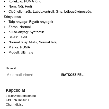
Kollekció: PUMA King
Nem: Női, Férfi
Cipő jellemzők: Labdakontroll, Grip, Lélegzőképesség,
Kényelmes
Talp anyaga: Egyéb anyagok
Zárás: Normal
Külső-anyag: Synthetik
Bélés: Textil
Normál talaj: Műfű, Normál talaj
Márka: PUMA
Modell: Ultimate
Hírlevél
Kapcsolat
office@keepersport.hu
+43 676 7664611
Chat indítása