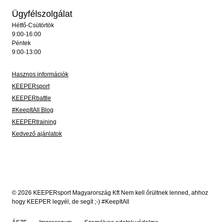
Ügyfélszolgálat
Hétfő-Csütörtök
9:00-16:00
Péntek
9:00-13:00
Hasznos információk
KEEPERsport
KEEPERbattle
#KeepItAll Blog
KEEPERtraining
Kedvező ajánlatok
© 2026 KEEPERsport Magyarország Kft Nem kell őrültnek lenned, ahhoz
hogy KEEPER legyél, de segít ;-) #KeepItAll