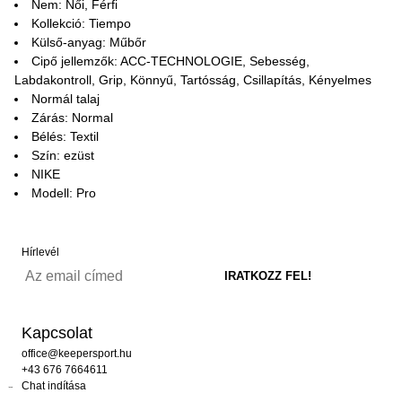
Nem: Női, Férfi
Kollekció: Tiempo
Külső-anyag: Műbőr
Cipő jellemzők: ACC-TECHNOLOGIE, Sebesség,
Labdakontroll, Grip, Könnyű, Tartósság, Csillapítás, Kényelmes
Normál talaj
Zárás: Normal
Bélés: Textil
Szín: ezüst
NIKE
Modell: Pro
Hírlevél
Kapcsolat
office@keepersport.hu
+43 676 7664611
Chat indítása