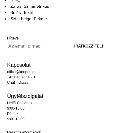
Zárás: Szimmetrikus
Bélés: Textil
Szín: beige, Fekete
Hírlevél
Kapcsolat
office@keepersport.hu
+43 676 7664611
Chat indítása
Ügyfélszolgálat
Hétfő-Csütörtök
9:00-16:00
Péntek
9:00-13:00
Hasznos információk