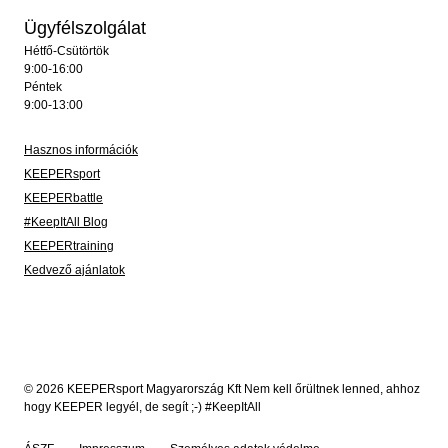
Ügyfélszolgálat
Hétfő-Csütörtök
9:00-16:00
Péntek
9:00-13:00
Hasznos információk
KEEPERsport
KEEPERbattle
#KeepItAll Blog
KEEPERtraining
Kedvező ajánlatok
© 2026 KEEPERsport Magyarország Kft Nem kell őrültnek lenned, ahhoz
hogy KEEPER legyél, de segít ;-) #KeepItAll