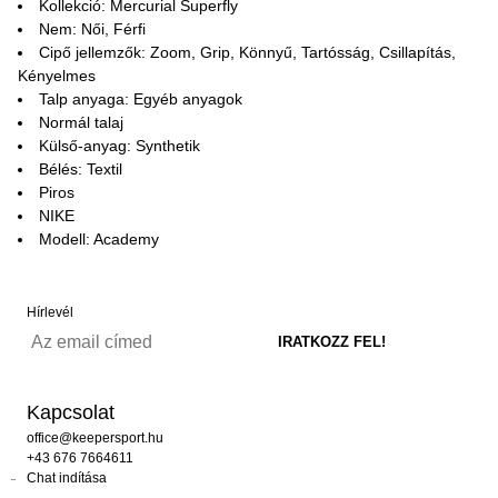
Kollekció: Mercurial Superfly
Nem: Női, Férfi
Cipő jellemzők: Zoom, Grip, Könnyű, Tartósság, Csillapítás,
Kényelmes
Talp anyaga: Egyéb anyagok
Normál talaj
Külső-anyag: Synthetik
Bélés: Textil
Piros
NIKE
Modell: Academy
Hírlevél
Kapcsolat
office@keepersport.hu
+43 676 7664611
Chat indítása