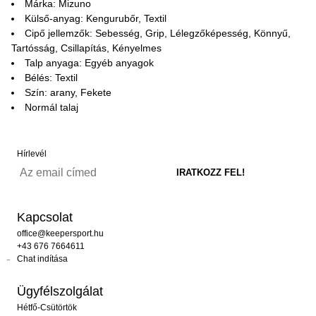
Márka: Mizuno
Külső-anyag: Kengurubőr, Textil
Cipő jellemzők: Sebesség, Grip, Lélegzőképesség, Könnyű,
Tartósság, Csillapítás, Kényelmes
Talp anyaga: Egyéb anyagok
Bélés: Textil
Szín: arany, Fekete
Normál talaj
Hírlevél
Kapcsolat
office@keepersport.hu
+43 676 7664611
Chat indítása
Ügyfélszolgálat
Hétfő-Csütörtök