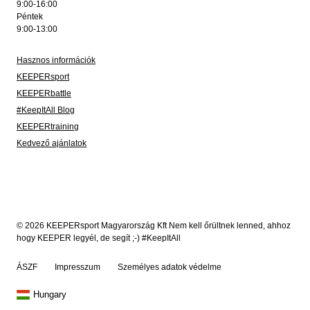
9:00-16:00
Péntek
9:00-13:00
Hasznos információk
KEEPERsport
KEEPERbattle
#KeepItAll Blog
KEEPERtraining
Kedvező ajánlatok
© 2026 KEEPERsport Magyarország Kft Nem kell őrültnek lenned, ahhoz
hogy KEEPER legyél, de segít ;-) #KeepItAll
ÁSZF
Impresszum
Személyes adatok védelme
Hungary