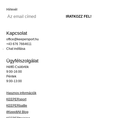
Hírlevél
Kapcsolat
office@keepersport.hu
+43 676 7664611
Chat indítása
Ügyfélszolgálat
Hétfő-Csütörtök
9:00-16:00
Péntek
9:00-13:00
Hasznos információk
KEEPERsport
KEEPERbattle
#KeepItAll Blog