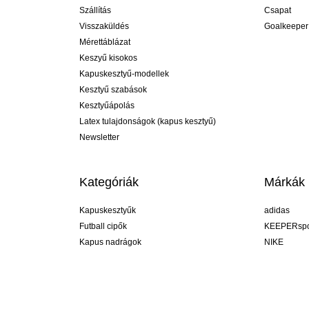
Szállítás
Csapat
Visszaküldés
Goalkeeper
Mérettáblázat
Keszyű kisokos
Kapuskesztyű-modellek
Kesztyű szabások
Kesztyűápolás
Latex tulajdonságok (kapus kesztyű)
Newsletter
Kategóriák
Márkák
Kapuskesztyűk
adidas
Futball cipők
KEEPERspo
Kapus nadrágok
NIKE
Kapusmezek
Puma
Kapus alánadrág
REUSCH
Sells Goal
uhlsport