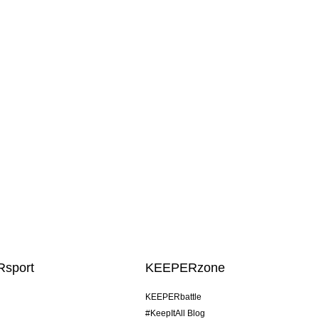
sport
KEEPERzone
KEEPERbattle
#KeepItAll Blog