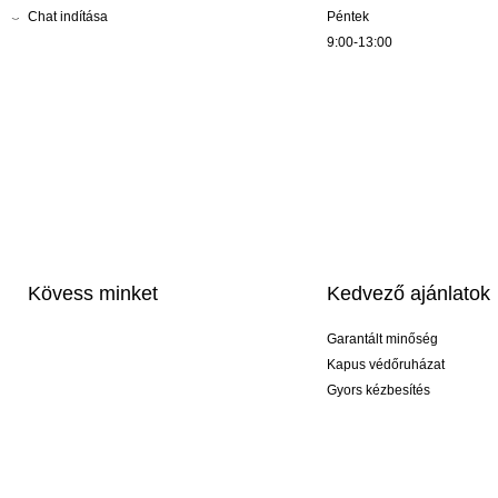
Chat indítása
Péntek
9:00-13:00
Kövess minket
Kedvező ajánlatok
Garantált minőség
Kapus védőruházat
Gyors kézbesítés
Profi feliratozás
Exkluzív kesztyűk
Akciós csomagok