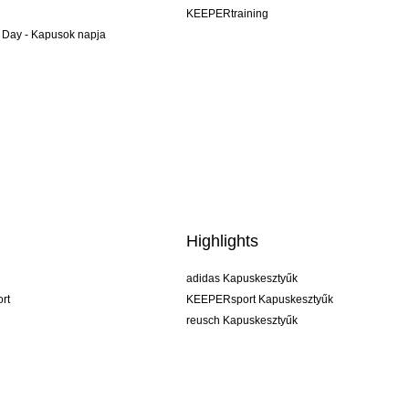
KEEPERtraining
 Day - Kapusok napja
Highlights
adidas Kapuskesztyűk
rt
KEEPERsport Kapuskesztyűk
reusch Kapuskesztyűk
uhlsport Kapuskesztyűk
rehab Kapuskesztyűk
keeper
NIKE Kapuskesztyűk
PUMA Kapuskesztyűk