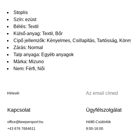
Stoplis
Szín: ezüst
Bélés: Textil
Külső-anyag: Textil, Bőr
Cipő jellemzők: Kényelmes, Csillapítás, Tartósság, Kön
Zárás: Normal
Talp anyaga: Egyéb anyagok
Márka: Mizuno
Nem: Férfi, Női
Hírlevél
Kapcsolat
Ügyfélszolgálat
office@keepersport.hu
Hétfő-Csütörtök
+43 676 7664611
9:00-16:00