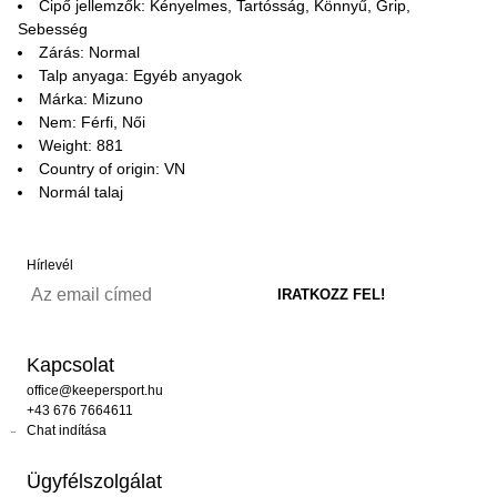
Cipő jellemzők: Kényelmes, Tartósság, Könnyű, Grip,
Sebesség
Zárás: Normal
Talp anyaga: Egyéb anyagok
Márka: Mizuno
Nem: Férfi, Női
Weight: 881
Country of origin: VN
Normál talaj
Hírlevél
Kapcsolat
office@keepersport.hu
+43 676 7664611
Chat indítása
Ügyfélszolgálat