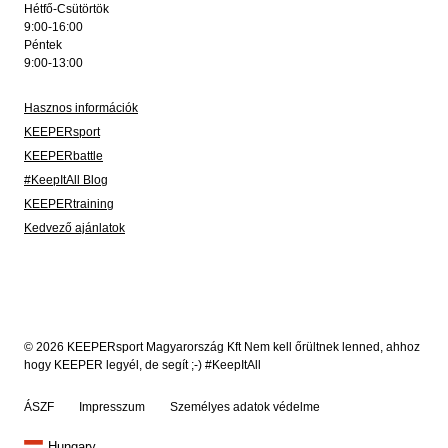
Hétfő-Csütörtök
9:00-16:00
Péntek
9:00-13:00
Hasznos információk
KEEPERsport
KEEPERbattle
#KeepItAll Blog
KEEPERtraining
Kedvező ajánlatok
© 2026 KEEPERsport Magyarország Kft Nem kell őrültnek lenned, ahhoz
hogy KEEPER legyél, de segít ;-) #KeepItAll
ÁSZF
Impresszum
Személyes adatok védelme
Hungary