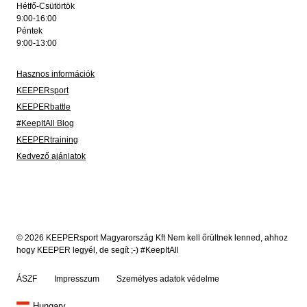
Hétfő-Csütörtök
9:00-16:00
Péntek
9:00-13:00
Hasznos információk
KEEPERsport
KEEPERbattle
#KeepItAll Blog
KEEPERtraining
Kedvező ajánlatok
© 2026 KEEPERsport Magyarország Kft Nem kell őrültnek lenned, ahhoz
hogy KEEPER legyél, de segít ;-) #KeepItAll
ÁSZF
Impresszum
Személyes adatok védelme
Hungary