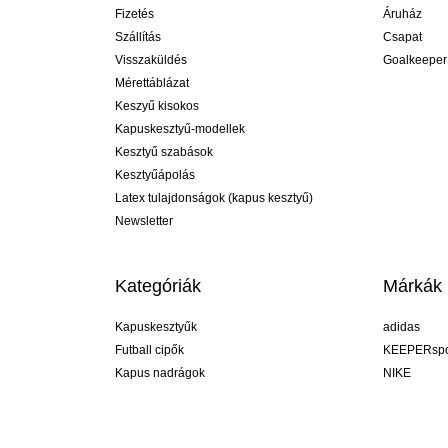
Fizetés
Áruház
Szállítás
Csapat
Visszaküldés
Goalkeeper
Mérettáblázat
Keszyű kisokos
Kapuskesztyű-modellek
Kesztyű szabások
Kesztyűápolás
Latex tulajdonságok (kapus kesztyű)
Newsletter
Kategóriák
Márkák
Kapuskesztyűk
adidas
Futball cipők
KEEPERspo
Kapus nadrágok
NIKE
Kapusmezek
Puma
Kapus alánadrág
REUSCH
Sells Goal