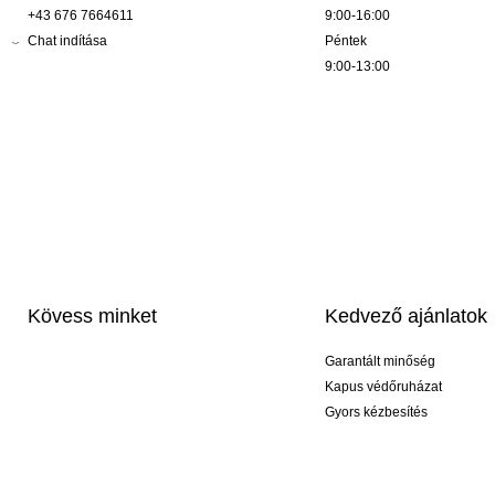
+43 676 7664611
9:00-16:00
Chat indítása
Péntek
9:00-13:00
Kövess minket
Kedvező ajánlatok
Garantált minőség
Kapus védőruházat
Gyors kézbesítés
Profi feliratozás
Exkluzív kesztyűk
Akciós csomagok