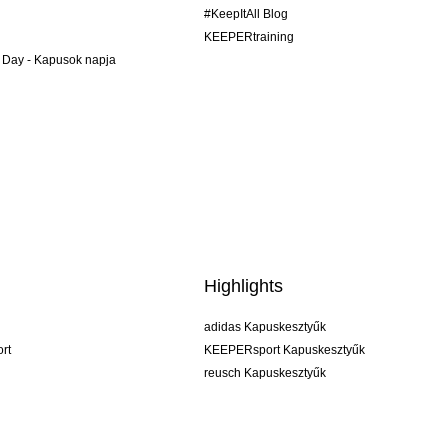
#KeepItAll Blog
KEEPERtraining
 Day - Kapusok napja
Highlights
adidas Kapuskesztyűk
rt
KEEPERsport Kapuskesztyűk
reusch Kapuskesztyűk
uhlsport Kapuskesztyűk
rehab Kapuskesztyűk
keeper
NIKE Kapuskesztyűk