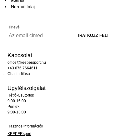
Normál talaj
Hírlevél
Kapcsolat
office@keepersport.hu
+43 676 7664611
Chat indítása
Ügyfélszolgálat
Hétfő-Csütörtök
9:00-16:00
Péntek
9:00-13:00
Hasznos információk
KEEPERsport