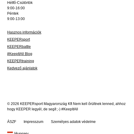
Hétfő-Csütörtök
9:00-16:00
Péntek
9:00-13:00
Hasznos információk
KEEPERsport
KEEPERbattle
#KeepItAll Blog
KEEPERtraining
Kedvező ajánlatok
© 2026 KEEPERsport Magyarország Kft Nem kell őrültnek lenned, ahhoz
hogy KEEPER legyél, de segít ;-) #KeepItAll
ÁSZF
Impresszum
Személyes adatok védelme
Hungary