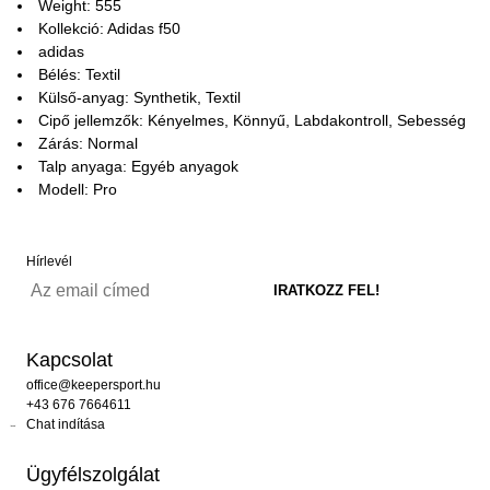
Weight: 555
Kollekció: Adidas f50
adidas
Bélés: Textil
Külső-anyag: Synthetik, Textil
Cipő jellemzők: Kényelmes, Könnyű, Labdakontroll, Sebesség
Zárás: Normal
Talp anyaga: Egyéb anyagok
Modell: Pro
Hírlevél
Kapcsolat
office@keepersport.hu
+43 676 7664611
Chat indítása
Ügyfélszolgálat