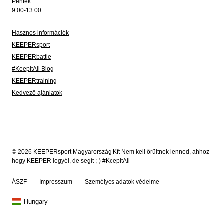
Péntek
9:00-13:00
Hasznos információk
KEEPERsport
KEEPERbattle
#KeepItAll Blog
KEEPERtraining
Kedvező ajánlatok
© 2026 KEEPERsport Magyarország Kft Nem kell őrültnek lenned, ahhoz
hogy KEEPER legyél, de segít ;-) #KeepItAll
ÁSZF
Impresszum
Személyes adatok védelme
Hungary