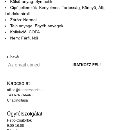
Külső-anyag: Synthetik
Cipő jellemzők: Kényelmes, Tartósság, Könnyű, Állj,
Labdakontroll
Zárás: Normal
Talp anyaga: Egyéb anyagok
Kollekció: COPA
Nem: Férfi, Női
Hírlevél
Kapcsolat
office@keepersport.hu
+43 676 7664611
Chat indítása
Ügyfélszolgálat
Hétfő-Csütörtök
9:00-16:00