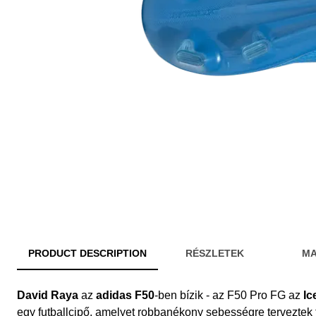
PRODUCT DESCRIPTION
RÉSZLETEK
MA
David Raya
az
adidas F50
-ben bízik - az F50 Pro FG az
Ic
egy futballcipő, amelyet robbanékony sebességre terveztek 