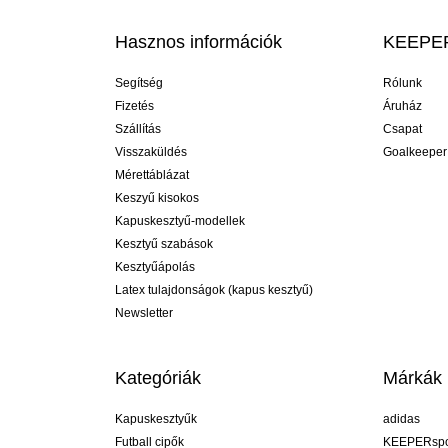
Hasznos információk
KEEPER
Segítség
Rólunk
Fizetés
Áruház
Szállítás
Csapat
Visszaküldés
Goalkeeper
Mérettáblázat
Keszyű kisokos
Kapuskesztyű-modellek
Kesztyű szabások
Kesztyűápolás
Latex tulajdonságok (kapus kesztyű)
Newsletter
Kategóriák
Márkák
Kapuskesztyűk
adidas
Futball cipők
KEEPERspo