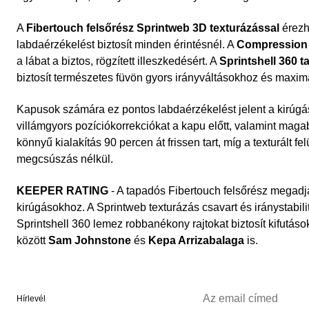
A
Fibertouch felsőrész
Sprintweb 3D texturázással
érezh
labdaérzékelést biztosít minden érintésnél. A
Compression 
a lábat a biztos, rögzített illeszkedésért. A
Sprintshell 360 t
biztosít természetes füvön gyors irányváltásokhoz és maxim
Kapusok számára ez pontos labdaérzékelést jelent a kirúgá
villámgyors pozíciókorrekciókat a kapu előtt, valamint magabi
könnyű kialakítás 90 percen át frissen tart, míg a texturált fel
megcsúszás nélkül.
KEEPER RATING
- A tapadós Fibertouch felsőrész megadja 
kirúgásokhoz. A Sprintweb texturázás csavart és iránystabili
Sprintshell 360 lemez robbanékony rajtokat biztosít kifutáso
között
Sam Johnstone
és
Kepa Arrizabalaga
is.
Hírlevél