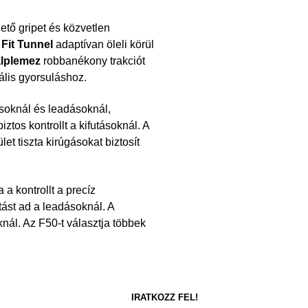
ető gripet és közvetlen
Fit Tunnel
adaptívan öleli körül
alplemez
robbanékony trakciót
ális gyorsuláshoz.
soknál és leadásoknál,
ztos kontrollt a kifutásoknál. A
ület tiszta kirúgásokat biztosít
a kontrollt a precíz
tást ad a leadásoknál. A
knál. Az F50-t választja többek