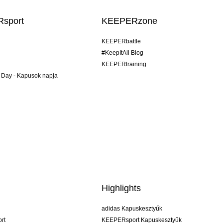
sport
KEEPERzone
KEEPERbattle
#KeepItAll Blog
KEEPERtraining
 Day - Kapusok napja
Highlights
adidas Kapuskesztyűk
rt
KEEPERsport Kapuskesztyűk