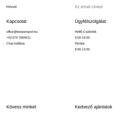
Hírlevél
Kapcsolat
Ügyfélszolgálat
office@keepersport.hu
Hétfő-Csütörtök
+43 676 7664611
9:00-16:00
Chat indítása
Péntek
9:00-13:00
Kövess minket
Kedvező ajánlatok