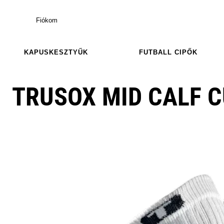
Fiókom
KAPUSKESZTYŰK
FUTBALL CIPŐK
TRUSOX MID CALF 