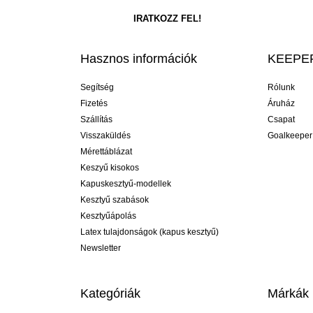
Hasznos információk
KEEPER
Segítség
Rólunk
Fizetés
Áruház
Szállítás
Csapat
Visszaküldés
Goalkeeper
Mérettáblázat
Keszyű kisokos
Kapuskesztyű-modellek
Kesztyű szabások
Kesztyűápolás
Latex tulajdonságok (kapus kesztyű)
Newsletter
Kategóriák
Márkák