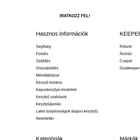
Hasznos információk
KEEPER
Segítség
Rólunk
Fizetés
Áruház
Szállítás
Csapat
Visszaküldés
Goalkeeper
Mérettáblázat
Keszyű kisokos
Kapuskesztyű-modellek
Kesztyű szabások
Kesztyűápolás
Latex tulajdonságok (kapus kesztyű)
Newsletter
Kategóriák
Márkák