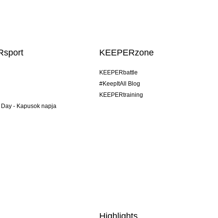
sport
KEEPERzone
KEEPERbattle
#KeepItAll Blog
KEEPERtraining
 Day - Kapusok napja
Highlights