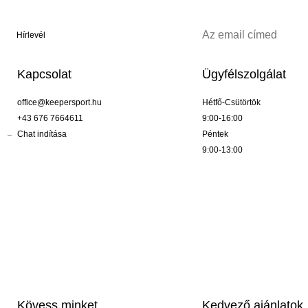
Hírlevél
Kapcsolat
Ügyfélszolgálat
office@keepersport.hu
Hétfő-Csütörtök
+43 676 7664611
9:00-16:00
Chat indítása
Péntek
9:00-13:00
Kövess minket
Kedvező ajánlatok